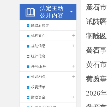
示（一
黄石市
法定主动
公开内容
试公告
下陆区
区政府领导
制线及
下陆区
机构简介
规划信息
公告
黄石事
统计信息
黄石市
许可/服务
处罚/强制
有关事
黄石市
权责清单
202
财政资金