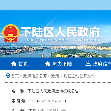
首页
魅力下陆
政府信
首页
>
政府信息公开
>
政策
>
其它主动公开文件
名 称:
下陆区人民政府土地征收公告
索 引 号:
000014349/2025-67951
文 号:
下征地告〔2025〕1号