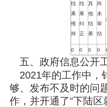
结
结
其
尚
果
果
他
未
维
纠
结
审
持
正
果
结
0
0
0
0
五、政府信息公开
2021
年的工作中，
够、
发布
不及时
的问
作，并开通了“下陆区