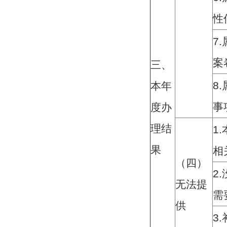
性
7.
案
三、
8.
本年
事
度办
理结
1.
果
相
（四）
2.
无法提
需
供
3.