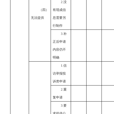
2.没
（四）
有现成信
无法提供
息需要另
行制作
3.补
正后申请
内容仍不
明确
1.信
访举报投
诉类申请
2.重
复申请
3.要
求提供公