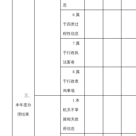
息
6.属
于四类过
程性信息
7.属
于行政执
法案卷
8.属
于行政查
询事项
三、
1.本
本年度办
机关不掌
理结果
握相关政
府信息