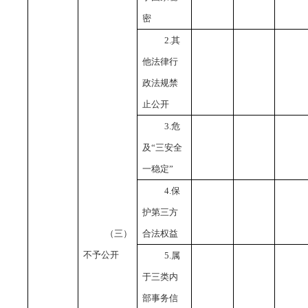
密
2.其
他法律行
政法规禁
止公开
3.危
及“三安全
一稳定”
4.保
护第三方
（三）
合法权益
不予公开
5.属
于三类内
部事务信