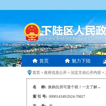
首页
魅力下陆
首页
>
政府信息公开
>
法定主动公开内容
>
名 称:
换购住房可退个税！一文了解→
索 引 号:
000014349/2024-70827
文 号:
无