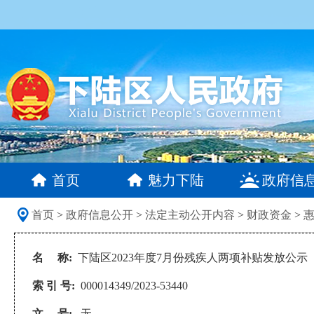
首页
魅力下陆
政府信
首页
>
政府信息公开
>
法定主动公开内容
>
财政资金
>
名 称:
下陆区2023年度7月份残疾人两项补贴发放公示
索 引 号:
000014349/2023-53440
文 号:
无