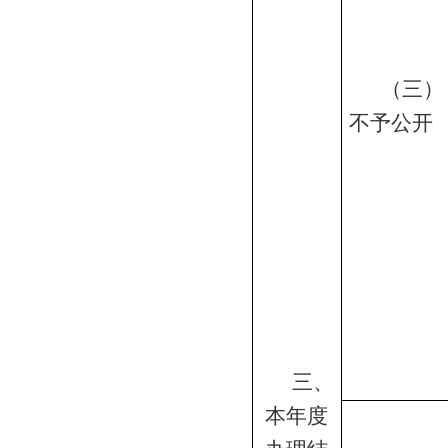
（三）
不予公开
三、
本年度