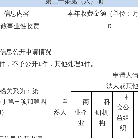
第二十条第（八）项
信息内容
本年收费金额（单位：
行政事业性收费
0
信息公开申请情况
件，不予公开1件，其他处理1件
。
申请人
法人或其
稽关系为：第一
社
等于第三项加第四
自
商
科
会公
和）
然人
业企
研机
益组
业
构
织