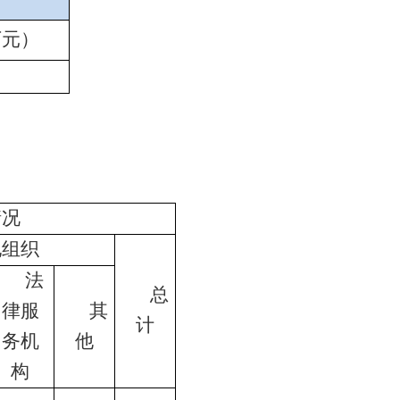
万元）
情况
他组织
法
总
律服
其
计
务机
他
构