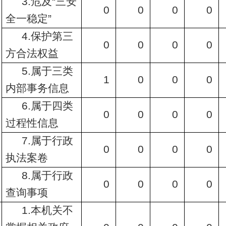
3.危及“三安
0
0
0
0
全一稳定”
4.保护第三
0
0
0
0
方合法权益
5.属于三类
1
0
0
0
内部事务信息
6.属于四类
0
0
0
0
过程性信息
7.属于行政
0
0
0
0
执法案卷
8.属于行政
0
0
0
0
查询事项
1.本机关不