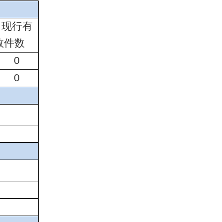
现行有
效件数
0
0